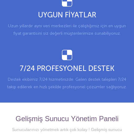
UYGUN FİYATLAR
Uzun yıllardır aynı veri merkezleri ile çalıştığımız için en uygun
fiyat garantisini siz değerli müşterilerimize sunabiliyoruz.
7/24 PROFESYONEL DESTEK
Destek ekibimiz 7/24 hizmetinizde. Gelen destek talepleri 7/24
takip edilerek en hızlı şekilde profesyonel çözümler sağlıyoruz.
Gelişmiş Sunucu Yönetim Paneli
Sunucularınızı yönetmek artık çok kolay ! Gelişmiş sunucu