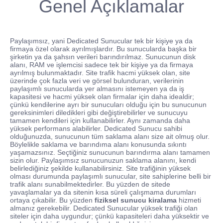
Genel Açıklamalar
Paylaşımsız, yani Dedicated Sunucular tek bir kişiye ya da
firmaya özel olarak ayrılmışlardır. Bu sunucularda başka bir
şirketin ya da şahsın verileri barındırılmaz. Sunucunun disk
alanı, RAM ve işlemcisi sadece tek bir kişiye ya da firmaya
ayrılmış bulunmaktadır. Site trafik hacmi yüksek olan, site
üzerinde çok fazla veri ve görsel bulunduran, verilerinin
paylaşımlı sunucularda yer almasını istemeyen ya da iş
kapasitesi ve hacmi yüksek olan firmalar için daha idealdir;
çünkü kendilerine ayrı bir sunucuları olduğu için bu sunucunun
gereksinimleri diledikleri gibi değiştirebilirler ve sunucuyu
tamamen kendileri için kullanabilirler. Aynı zamanda daha
yüksek performans alabilirler. Dedicated Sunucu sahibi
olduğunuzda, sunucunun tüm saklama alanı size ait olmuş olur.
Böylelikle saklama ve barındıma alanı konusunda sıkıntı
yaşamazsınız. Seçtiğiniz sunucunun barındırma alanı tamamen
sizin olur. Paylaşımsız sunucunuzun saklama alanını, kendi
belirlediğiniz şekilde kullanabilirsiniz. Site trafiğinin yüksek
olması durumunda paylaşımlı sunucular, site sahiplerine belli bir
trafik alanı sunabilmektedirler. Bu yüzden de sitede
yavaşlamalar ya da sitenin kısa süreli çalışmama durumları
ortaya çıkabilir. Bu yüzden
fiziksel sunucu kiralama
hizmeti
almanız gerekebilir. Dedicated Sunucular yüksek trafiği olan
siteler için daha uygundur; çünkü kapasiteleri daha yüksektir ve