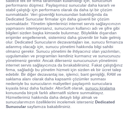
sadece tek bir firma tarafından kullanıldığı için, sunucunun
performansı düşmez. Paylaşımsız sunucular daha kararlı ve
stabil çalıştığı için performans olarak da daha iyi bir çözüm
sunmaktadır. Veri güvenliği konusundan bakıldığında da
Dedicated Sunucular firmalar için daha güvenli bir çözüm
sunmaktadır. Yönetim işlemlerinizi internet servis sağlayıcınızın
yapmasını istemiyorsanız, sunucunun kullanıcı adı ve şifre gibi
bilgileri sizden başka kimsede bulunmaz. Böylelikle dışarıdan
erişimler engellenerek, sisteminiz daha güvenilir bir hale gelmiş
olur. Dedicated Sunucuların dezavantajları ise, sunucu firmanıza
adanmış olacağı için, sunucu yönetimi hakkında bilgi sahibi
olmanız gerekir. Sunucu yönetimi ile ihtiyacınız olan yazılımları,
uygulamaları ve programları kendiniz kurmanız ve sunucunuzu
yönetmeniz gerekir. Ancak dilerseniz sunucunuzun yönetimini
internet servis sağlayıcınıza da bırakabilirsiniz. Fakat çalıştığınız
firma, sağladığı bu yönetim hizmeti için sizden ek bir ücret talep
edebilir. Bir diğer dezavantaj ise, işlemci, bant genişliği, RAM ve
saklama alanı olarak daha kapsamlı çözümler sunması
nedeniyle bu sunucuların maliyetleri paylaşımlı sunuculara
kıyasla biraz daha fazladır. AltınSoft olarak,
sunucu kiralama
konusunda birçok farklı alternatifi sizlere sunmaktayız.
Hizmetlerimiz hakkında daha detaylı bilgi almak ve
sunucularımızın özelliklerini incelemek isterseniz
Dedicated
Sunucular
sayfamıza bakabilirsiniz.