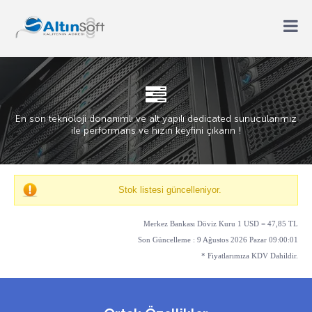
En son teknoloji donanımlı ve alt yapılı dedicated sunucularımız
ile performans ve hızın keyfini çıkarın !
Stok listesi güncelleniyor.
Merkez Bankası Döviz Kuru 1 USD = 47,85 TL
Son Güncelleme : 9 Ağustos 2026 Pazar 09:00:01
* Fiyatlarımıza KDV Dahildir.