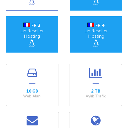
FR 3
FR 4
Lin Reseller
Lin Reseller
Hosting
Hosting
10 GB
2 TB
Web Alanı
Aylık Trafik