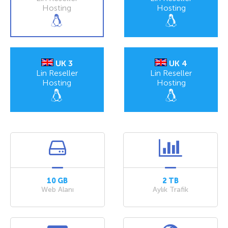
Hosting
Hosting
UK 3
UK 4
Lin Reseller
Lin Reseller
Hosting
Hosting
10 GB
2 TB
Web Alanı
Aylık Trafik