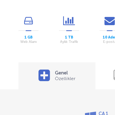
1 GB
1 TB
10 Ade
Web Alanı
Aylık Trafik
E-post
Genel
Özellikler
CA 1