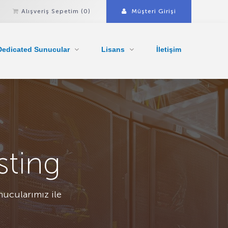
Alışveriş Sepetim
(0)
Müşteri Girişi
Dedicated Sunucular
Lisans
İletişim
ting
nucularımız ile