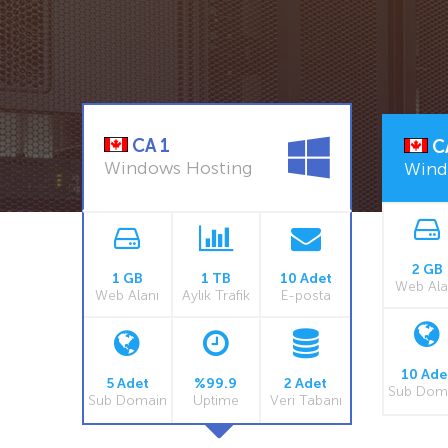
CA 1
C
Windows Hosting
Wind
2 GB
1 GB
1 TB
10 Adet
Web Ala
Web Alanı
Aylık Trafik
E-posta
10 Ade
5 Adet
%99.9
2 Adet
Sub Dom
Sub Domain
Uptime
Veri Tabanı