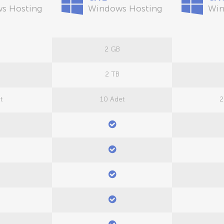
s Hosting
Windows Hosting
Win
2 GB
2 TB
t
10 Adet
2