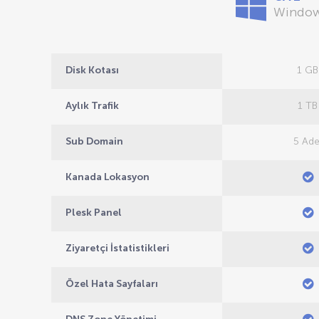
Window
Disk Kotası
1 GB
Aylık Trafik
1 TB
Sub Domain
5 Ade
Kanada Lokasyon
Plesk Panel
Ziyaretçi İstatistikleri
Özel Hata Sayfaları