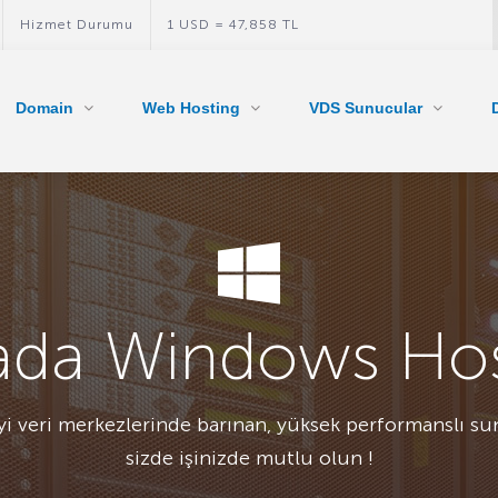
Hizmet Durumu
1 USD = 47,858 TL
Domain
Web Hosting
VDS Sunucular
ada Windows Hos
i veri merkezlerinde barınan, yüksek performanslı su
sizde işinizde mutlu olun !