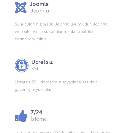
Joomla
Uyumlu
Sunucularımız %100 Joomla uyumludur. Joomla
web sitelerinizi sunucularımızda rahatlıkla
barındırabilirsiniz.
Ücretsiz
SSL
Ücretsiz SSL hizmetimiz sayesinde sitenizin
güvenliğini yükseltin.
7/24
İzleme
Tüm sunucularımız 7/24 teknik ekibimiz tarafından