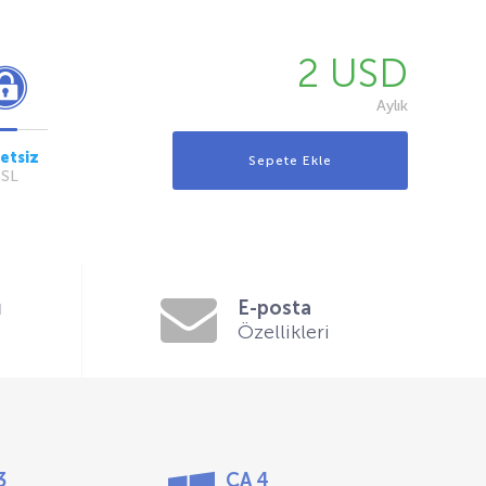
2 USD
Aylık
etsiz
SSL
ı
E-posta
Özellikleri
3
CA 4