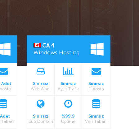
CA 4
Windows Hosting
 Adet
Sınırsız
Sınırsız
Sınırsız
posta
Web Alanı
Aylık Trafik
E-posta
 Adet
Sınırsız
%99.9
Sınırsız
 Tabanı
Sub Domain
Uptime
Veri Tabanı