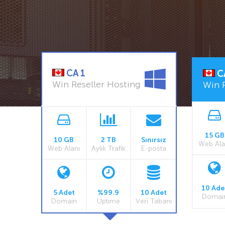
CA 1
C
Win Reseller Hosting
Win R
15 GB
10 GB
2 TB
Sınırsız
Web Ala
Web Alanı
Aylık Trafik
E-posta
10 Ade
5 Adet
%99.9
10 Adet
Domai
Domain
Uptime
Veri Tabanı