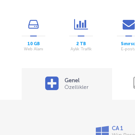
10 GB
2 TB
Sınırsı
Web Alanı
Aylık Trafik
E-post
Genel
Özellikler
CA 1