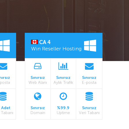
CA 4
Win Reseller Hosting
nırsız
Sınırsız
Sınırsız
Sınırsız
posta
Web Alanı
Aylık Trafik
E-posta
 Adet
Sınırsız
%99.9
Sınırsız
 Tabanı
Domain
Uptime
Veri Tabanı