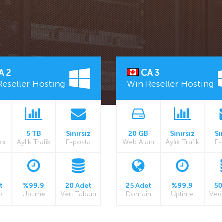
A 2
CA 3
eseller Hosting
Win Reseller Hosting
5 TB
Sınırsız
20 GB
Sınırsız
Sı
nı
Aylık Trafik
E-posta
Web Alanı
Aylık Trafik
E-
t
%99.9
20 Adet
25 Adet
%99.9
50
n
Uptime
Veri Tabanı
Domain
Uptime
Veri