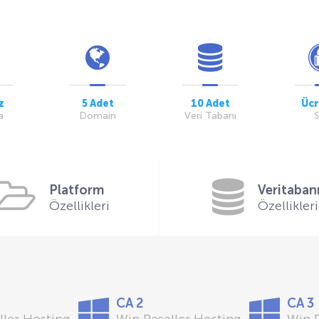
z
5 Adet
10 Adet
Ücr
a
Domain
Veri Tabanı
Platform
Veritaban
Özellikleri
Özellikleri
CA 2
CA 3