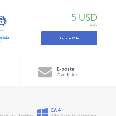
5 USD
Aylık
etsiz
SSL
ı
E-posta
Özellikleri
CA 4