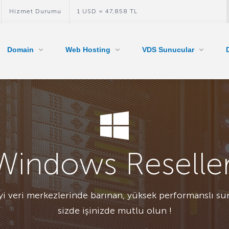
Hizmet Durumu
1 USD = 47,858 TL
Domain
Web Hosting
VDS Sunucular
Windows Reseller
i veri merkezlerinde barınan, yüksek performanslı su
sizde işinizde mutlu olun !