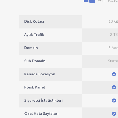
Win Rese
Disk Kotası
10 G
Aylık Trafik
2 TB
Domain
5 Ade
Sub Domain
Sınırs
Kanada Lokasyon
Plesk Panel
Ziyaretçi İstatistikleri
Özel Hata Sayfaları