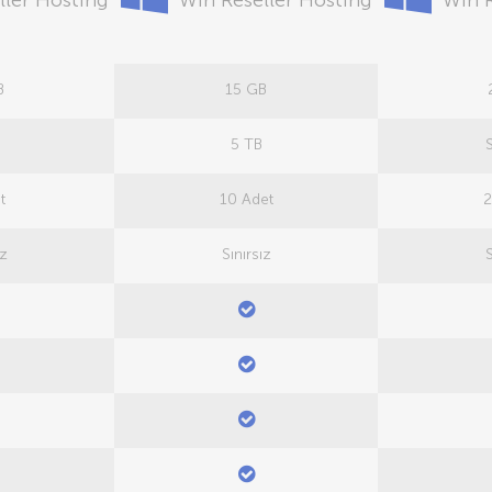
ller Hosting
Win Reseller Hosting
Win R
B
15 GB
5 TB
S
t
10 Adet
2
ız
Sınırsız
S